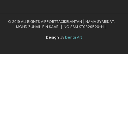
© 2019 ALL RIGHTS AIRPORTTAXIKELANTAN│ NAMA SYARIKAT:
MOHD ZUHAILI BIN SAARI │ NO.SSM:KT0329520-H │
Design by
Denai Art