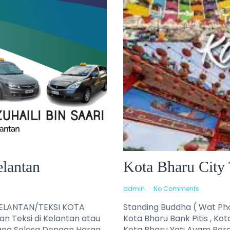
elantan
Kota Bharu City 
admin
No Comments
KELANTAN/TEKSI KOTA
Standing Buddha ( Wat Pho
 Teksi di Kelantan atau
Kota Bharu Bank Pitis , Kot
ang Selesa Dengan Harga
Kota Bharu Yati Ayam Perc