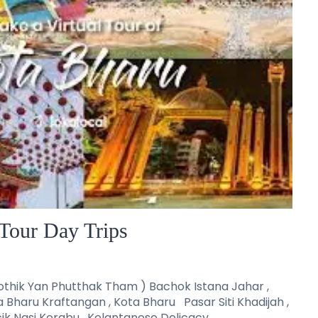
Tour Day Trips
thik Yan Phutthak Tham ) Bachok Istana Jahar ,
a Bharu Kraftangan , Kota Bharu Pasar Siti Khadijah ,
ik Nasi Kerabu , Kelantanese Delicacy