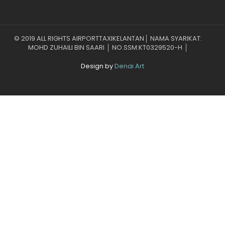
© 2019 ALL RIGHTS AIRPORTTAXIKELANTAN│ NAMA SYARIKAT:
MOHD ZUHAILI BIN SAARI │ NO.SSM:KT0329520-H │
Design by
Denai Art