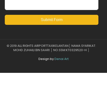
Submit Form
© 2019 ALL RIGHTS AIRPORTTAXIKELANTAN│ NAMA SYARIKAT:
MOHD ZUHAILI BIN SAARI │ NO.SSM:KT0329520-H │
Design by
Denai Art