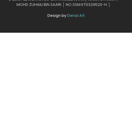
MOHD ZUHAILI BIN SAARI │ NO.SSM:KT0329520-H │
Design by
Denai Art