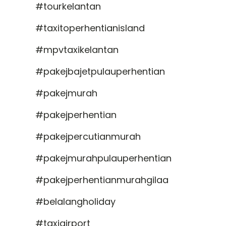
#tourkelantan
#taxitoperhentianisland
#mpvtaxikelantan
#pakejbajetpulauperhentian
#pakejmurah
#pakejperhentian
#pakejpercutianmurah
#pakejmurahpulauperhentian
#pakejperhentianmurahgilaa
#belalangholiday
#taxiairport